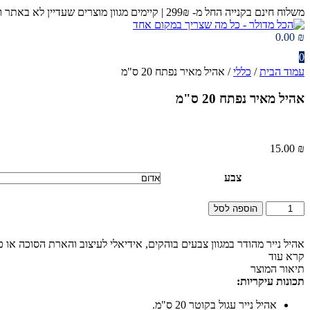
דלג
משלוח חינם בקנייה החל מ- 299₪ | קיימים מגוון מוצרים שעדיין לא באתר ומחכים לכם בחנות 😉​
לתוכן
0.00
₪
0
עמוד הבית
/
כללי
/ אהיל מאיר נפתח 20 ס"מ
אהיל מאיר נפתח 20 ס"מ
15.00
₪
צבע
כמות
הוספה לסל
של
אהיל
מאיר
אהיל נייר מהודר במגוון צבעים בוהקים, אידיאלי לעיצוב והארת הסוכה או כל אירוע. הקוטר הפתוח של האהיל 
נפתח
קרא עוד
20
תיאור המוצר
ס"מ
תכונות עיקריות:
אהיל נייר עגול בקוטר 20 ס"מ.