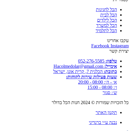
הכל לחגיגות
הכל לבית
הכל לילדים
הכל למשרד
הכל לתלמיד
עקבו אחרינו
Facebook
Instagram
יצירת קשר
טלפון:
052-276-5585⁩
אימייל:
Hacolmedolar@gmail.com
כתובת:
הכלנית 7, קרית אונו, ישראל
שעות פעילות שירות לקוחות:
א׳ - ה׳: 08:00 - 20:00
ו׳: 08:00 - 15:00
ש׳: סגור
כל הזכויות שמורות ©
2024
חנות הכל בדולר
תקנון האתר
נבנה ע״י ברנדיני