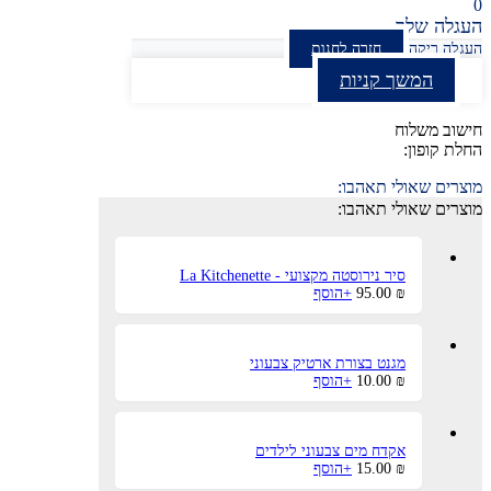
0
העגלה שלך
העגלה ריקה
חזרה לחנות
המשך קניות
חישוב משלוח
החלת קופון:
מוצרים שאולי תאהבו:
מוצרים שאולי תאהבו:
סיר נירוסטה מקצועי - La Kitchenette
₪
95.00
+
הוסף
מגנט בצורת ארטיק צבעוני
למוצר
₪
10.00
+
הוסף
זה
יש
מספר
סוגים.
אקדח מים צבעוני לילדים
ניתן
₪
15.00
+
הוסף
לבחור