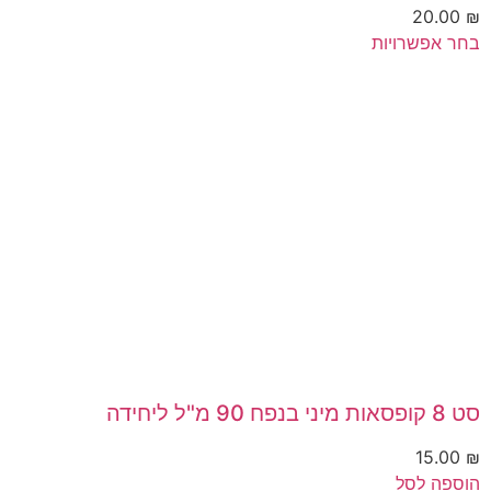
20.00
₪
למוצר
בחר אפשרויות
זה
יש
מספר
סוגים.
ניתן
לבחור
את
האפשרויות
בעמוד
המוצר
סט 8 קופסאות מיני בנפח 90 מ"ל ליחידה
15.00
₪
הוספה לסל