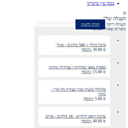
נבנה ע״י ברנדיני
0
העגלה שלך
העגלה ריקה
חזרה לחנות
מוצרים שאולי תאהבו:
מיכל מילוי + 500 בלונים - סגול
₪
30.00
+
הוסף
כפפות טאצ' שחורות | עמידות ונוחות
₪
15.00
+
הוסף
מחוללי בועות סבון בצורת חד-קרן -
כחול
₪
5.00
+
הוסף
ערכת רופא לילדים - 18 חלקים - אדום
₪
40.00
+
הוסף