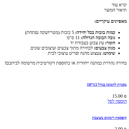
מטריושקה
קרא עוד
בעיצוב
תיאור המוצר
ייחודי
מאפיינים עיקריים:
כמות בובות בכל יחידה:
5 בובות (מטריושקה נפתחת)
גובה הבובה הגדולה:
11 ס"מ
חומר:
עץ צבוע בעבודת יד
מגוון צבעים:
לבחירה מתוך צבעים ועיצובים שונים
שימוש:
צעצוע מהנה ופריט עיצובי לבית
בחירה נהדרת כמתנה ייחודית או כתוספת דקורטיבית מרשימה לביתכם!
מסגרת לתמונה בגודל 13*18
15.00
₪
הוספה לסל
קופסאת רימונים מעוצבת
2.00
₪