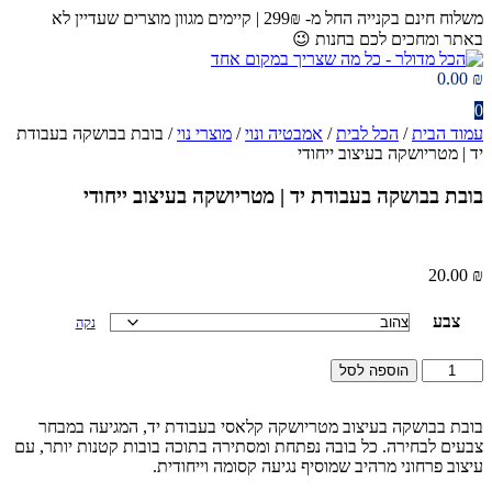
דלג
משלוח חינם בקנייה החל מ- 299₪ | קיימים מגוון מוצרים שעדיין לא
לתוכן
באתר ומחכים לכם בחנות 😉​
0.00
₪
0
עמוד הבית
/
הכל לבית
/
אמבטיה ונוי
/
מוצרי נוי
/ בובת בבושקה בעבודת
יד | מטריושקה בעיצוב ייחודי
בובת בבושקה בעבודת יד | מטריושקה בעיצוב ייחודי
20.00
₪
צבע
נקה
כמות
הוספה לסל
של
בובת
בבושקה
בובת בבושקה בעיצוב מטריושקה קלאסי בעבודת יד, המגיעה במבחר
בעבודת
צבעים לבחירה. כל בובה נפתחת ומסתירה בתוכה בובות קטנות יותר, עם
יד
עיצוב פרחוני מרהיב שמוסיף נגיעה קסומה וייחודית.
|