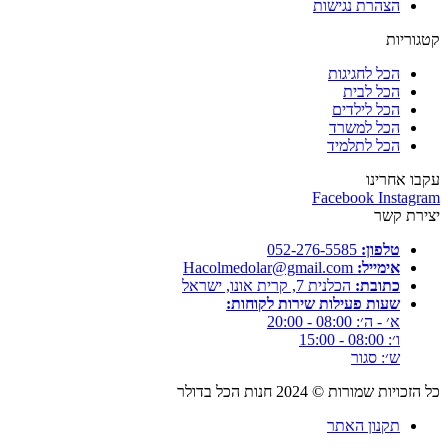
הצהרת נגישות
קטגוריות
הכל לחגיגות
הכל לבית
הכל לילדים
הכל למשרד
הכל לתלמיד
עקבו אחרינו
Facebook
Instagram
יצירת קשר
טלפון:
052-276-5585⁩
אימייל:
Hacolmedolar@gmail.com
כתובת:
הכלנית 7, קרית אונו, ישראל
שעות פעילות שירות לקוחות:
א׳ - ה׳: 08:00 - 20:00
ו׳: 08:00 - 15:00
ש׳: סגור
כל הזכויות שמורות ©
2024
חנות הכל בדולר
תקנון האתר