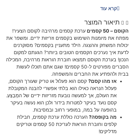
קרא עוד
תיאור המוצר
הקוסם – 50 קסמים
ערכת קסמים מרהיבה לקוסם הצעיר!
מפתח את מיומנות השימוש בקסמים וזריזות ידיים. ומשפר את
יכולות המשחק וההצגה. הילד מתעניין בקסמים? מסוקרנים
לדעת איך נערכים הקסמים הטובים ביותר? הגעתם למקום
הנכון! בערכת הקוסם תמצאו חוברת הוראות מרהיבה, המכילה
הסברים מפורטים ל-50 קסמים! שגם אתם תוכלו לעשות
בבית ולהפתיע את החברים והמשפחה.
אז מהו קסם?
קסם הוא פעלול או טריק שעורך הקוסם,
פעלול הנראה כאילו הוא בלתי אפשרי להבנה המקובלת
את העולם, אך למעשה נובעת מזריזות ידיים של המְבַצֵּעַ.
קסם נועד בעיקר למטרות בידור ולכן הוא נעשה בעיקר
בהופעה על במה, במופעי רחוב ובמסיבות.
מה בקופסה
?
הערכה כוללת ערכת קסמים, חבילת
קלפים וחוברת הוראות לעריכת 50 קסמים וטריקים
מדליקים!