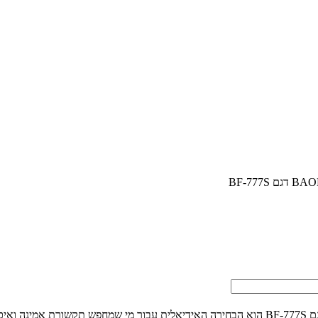
מכשיר הקשר הדו-כיווני BAOFENG דגם BF-777S הוא הבחירה האידיאלית עבור מי שמח