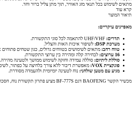
מתאים לשימוש בכל תנאי מזג האוויר, תוך מתן צליל ברור וחד.
קרא עוד
תיאור המוצר
מאפיינים עיקריים:
תדרים:
UHF/VHF להתאמה לכל סוגי התקשורת.
מערכת DSP:
לשיפור איכות האות והצליל.
טווח רחב:
מתאים לשימושים בטווחים גדולים, כגון שטחים פתוחים או 
16 ערוצים:
לבחירה קלה ומהירה בין ערוצי התקשורת.
סוללת ליתיום:
סוללה עמידה וחזקה לשימוש ממושך ולטעינה מהירה.
פונקציית VOX:
מאפשרת דיבור ללא צורך בלחיצה על כפתור, לשימו
מגיע עם מטען שולחני:
נוח לטעינה יומיומית ולהעמדה מסודרת.
מכשיר הקשר BAOFENG דגם BF-777S מציע פתרון תקשורת נוח, חסכוני ועמיד שמתאים לשימושים אישיים, מקצועיים וביטחוניים.