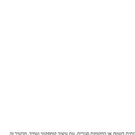
פש תקשורת אמינה ואיכותית בשטח או במקומות סגורים. עם עיצוב קומפקטי ועמיד, מכשיר זה