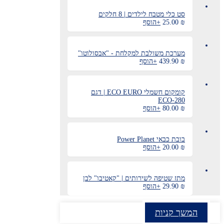
סט כלי מטבח לילדים | 8 חלקים
₪
25.00
+
הוסף
מערכת משולבת למקלחת - "אבסולוטו"
₪
439.90
+
הוסף
קומקום חשמלי ECO EURO | דגם
ECO-280
₪
80.00
+
הוסף
בובת כבאי Power Planet
למוצר
₪
20.00
+
הוסף
זה
יש
מספר
מתז שטיפה לשירותים | "קאטיבו" לבן
סוגים.
₪
29.90
+
הוסף
ניתן
לבחור
את
האפשרויות
המשך קניות
בעמוד