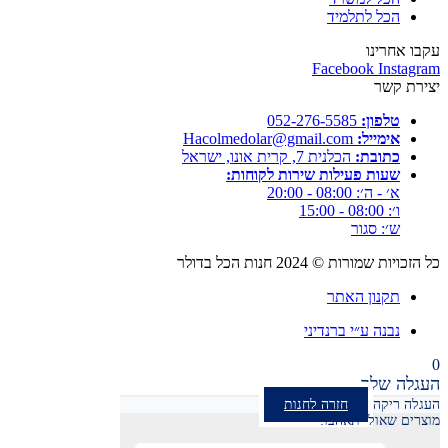
הכל לתלמיד
עקבו אחרינו
Facebook
Instagram
יצירת קשר
טלפון:
052-276-5585⁩
אימייל:
Hacolmedolar@gmail.com
כתובת:
הכלנית 7, קרית אונו, ישראל
שעות פעילות שירות לקוחות:
א׳ - ה׳: 08:00 - 20:00
ו׳: 08:00 - 15:00
ש׳: סגור
כל הזכויות שמורות ©
2024
חנות הכל בדולר
תקנון האתר
נבנה ע״י ברנדיני
0
העגלה שלך
העגלה ריקה
חזרה לחנות
מוצרים שאולי תאהבו: