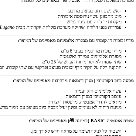
מערכת משולבת למקלחת – "אבסולוטו"
מאפיינים של המוצר:
ראש גשם רחב בעיצוב מרובע
מוט מתכוונן עשוי נירוסטה איכותית
מקלחת יד נוחה עם צינור גמיש
עמידות בפני חלודה ושחיקה מערכת מקלחת יוקרתית מבית
Lugano
מדף זכוכית דו-קומתי עם מסגרת אלומיניום
מאפיינים של המוצר:
מדף זכוכית מחוסמת בעובי 6 מ"מ
מסגרת אלומיניום עמידה ואלגנטית
שתי קומות לאחסון מרווח הפרש של 25 ס"מ
התקנה קלה על הקיר מדף זכוכית מעוצב ופרקטי עם שתי קומות, המע
מכסה ביוב דקורטיבי | מגוון דוגמאות מרהיבות
מאפיינים של המוצר:
עשוי אלומיניום חזק ועמיד
עיצוב דקורטיבי במגוון דוגמאות
מתאים לחדרי אמבטיה, מרפסות וחצרות
מניעת ריחות לא נעימים וסינון יעיל מכסה ביוב מעוצב עם גימור מר
שטיח אמבטיה BASIC (במתנה 🎁)
מאפיינים של המוצר:
השטיח קל לניקוי ושומר על מראה חדש לאורך זמן.