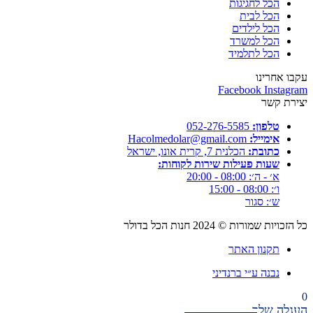
הכל לחגיגות
הכל לבית
הכל לילדים
הכל למשרד
הכל לתלמיד
עקבו אחרינו
Facebook
Instagram
יצירת קשר
טלפון:
052-276-5585⁩
אימייל:
Hacolmedolar@gmail.com
כתובת:
הכלנית 7, קרית אונו, ישראל
שעות פעילות שירות לקוחות:
א׳ - ה׳: 08:00 - 20:00
ו׳: 08:00 - 15:00
ש׳: סגור
כל הזכויות שמורות ©
2024
חנות הכל בדולר
תקנון האתר
נבנה ע״י ברנדיני
0
העגלה שלך