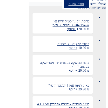
העגלה ריקה
חזרה לחנות
מוצרים שאולי תאהבו:
מחבת ווק נון סטיק ידית עץ
CutterPeeler | קוטר 30 ס"מ
₪
120.00
+
הוסף
כדורי מטקות – 3 יחידות
₪
10.00
+
הוסף
בובת בבושקה בעבודת יד | מטריושקה
בעיצוב ייחודי
למוצר
₪
20.00
+
הוסף
זה
יש
מספר
פאזל רצפה ענק | המשפחה שלי
סוגים.
₪
39.90
+
הוסף
ניתן
לבחור
את
האפשרויות
סט 4 סוללות אולטרה אלקליין AA 1.5V
בעמוד