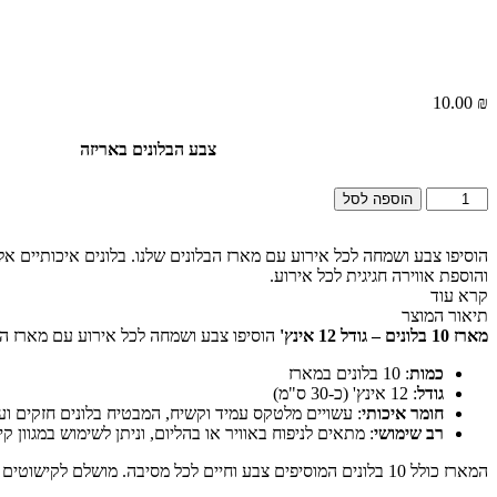
10.00
₪
צבע הבלונים באריזה
כמות
הוספה לסל
של
מארז
10
בלונים
והוספת אווירה חגיגית לכל אירוע.
בצבע
קרא עוד
אחיד
תיאור המוצר
מארז 10 בלונים – גודל 12 אינץ'
הוסיפו צבע ושמחה לכל אירוע עם מארז הבלו
כמות
: 10 בלונים במארז
גודל
: 12 אינץ' (כ-30 ס"מ)
חומר איכותי
: עשויים מלטקס עמיד וקשיח, המבטיח בלונים חזקים וע
רב שימושי
: מתאים לניפוח באוויר או בהליום, וניתן לשימוש במגוון ק
המארז כולל 10 בלונים המוסיפים צבע וחיים לכל מסיבה. מושלם לקישוטים יצירתיים והוספת אווירה חגיגית לכל אירוע. *ייתכנו שינויים קלים בגווני הבלונים*