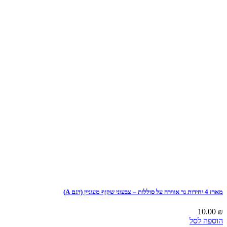
מארז 4 יחידות נר אווירה על סוללות – צבעוני שקוף מעוניין (דגם A)
10.00
₪
הוספה לסל