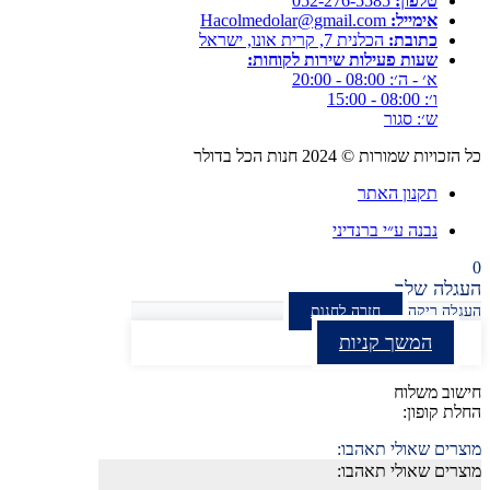
טלפון:
052-276-5585⁩
אימייל:
Hacolmedolar@gmail.com
כתובת:
הכלנית 7, קרית אונו, ישראל
שעות פעילות שירות לקוחות:
א׳ - ה׳: 08:00 - 20:00
ו׳: 08:00 - 15:00
ש׳: סגור
כל הזכויות שמורות ©
2024
חנות הכל בדולר
תקנון האתר
נבנה ע״י ברנדיני
0
העגלה שלך
העגלה ריקה
חזרה לחנות
המשך קניות
חישוב משלוח
החלת קופון:
מוצרים שאולי תאהבו:
מוצרים שאולי תאהבו: