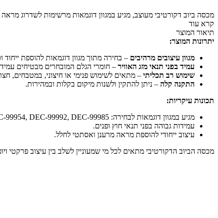
מכסה
ביוב
מכסה ביוב דקורטיבי מעוצב, מגיע במגוון דוגמאות מרשימות לשדרוג מראה 
קרא עוד
דקורטיבי
|
תיאור המוצר
מגוון
יתרונות המוצר:
דוגמאות
מגוון עיצובים מרהיבים
– בחירה מתוך מגוון דוגמאות להוספת ייחוד וס
מרהיבות
עמיד בפני תנאי מזג האוויר
– חומרי הגלם המובחרים מבטיחים עמידו
שימוש רב תכליתי
– מתאים לשימוש פנימי או חיצוני, במטבחים, חצרות
התקנה קלה
– ניתן להתקין ולשנות מיקום בקלות ובמהירות.
תכונות עיקריות:
מגיע במגוון דוגמאות לבחירה: DEC-00017, DEC-99954, DEC-99992, DEC-99985.
עמידות גבוהה בפני תנאי חוץ ופנים.
עיצוב ייחודי להוספת מראה מרענן ואסתטי לחלל.
מכסה הביוב הדקורטיבי מתאים לכל מי שמעוניין לשלב בין עיצוב פרקטי ויופ