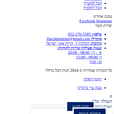
הכל למשרד
הכל לתלמיד
עקבו אחרינו
Facebook
Instagram
יצירת קשר
טלפון:
052-276-5585⁩
אימייל:
Hacolmedolar@gmail.com
כתובת:
הכלנית 7, קרית אונו, ישראל
שעות פעילות שירות לקוחות:
א׳ - ה׳: 08:00 - 20:00
ו׳: 08:00 - 15:00
ש׳: סגור
כל הזכויות שמורות ©
2024
חנות הכל בדולר
תקנון האתר
נבנה ע״י ברנדיני
0
העגלה שלך
העגלה ריקה
חזרה לחנות
המשך קניות