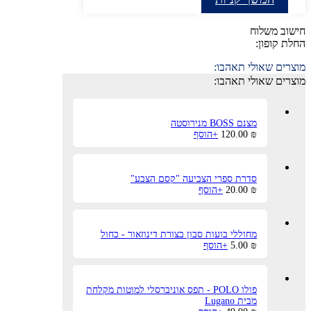
חישוב משלוח
החלת קופון:
מוצרים שאולי תאהבו:
מוצרים שאולי תאהבו:
מצנם BOSS מנירוסטה
₪
120.00
+
הוסף
סדרת ספרי הצביעה "קסם הצבע"
למוצר
₪
20.00
+
הוסף
זה
יש
מספר
סוגים.
מחוללי בועות סבון בצורת דינוזאור - כחול
ניתן
₪
5.00
+
הוסף
לבחור
את
האפשרויות
בעמוד
פולו POLO - תפס אוניברסלי למוטות מקלחת
המוצר
מבית Lugano