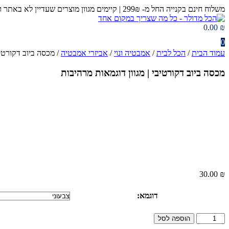
דלג
משלוח חינם בקנייה החל מ- 299₪ | קיימים מגוון מוצרים שעדיין לא באתר ומחכים לכם בחנות 😉​
לתוכן
0.00
₪
0
עמוד הבית
/
הכל לבית
/
אמבטיה ונוי
/
אביזרי אמבטיה
/ מכסה ביוב דקורטיב
מכסה ביוב דקורטיבי | מגוון דוגמאות מרהיבות
30.00
₪
דוגמא:
כמות
הוספה לסל
של