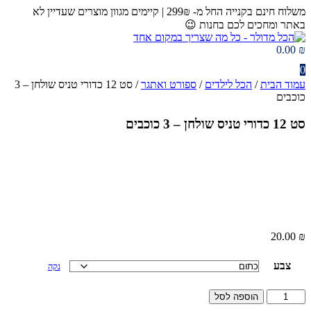
דלג
משלוח חינם בקנייה החל מ- 299₪ | קיימים מגוון מוצרים שעדיין לא
לתוכן
באתר ומחכים לכם בחנות 😉​
0.00
₪
0
עמוד הבית
/
הכל לילדים
/
ספורט ואתגר
/ סט 12 כדורי טניס שולחן – 3
כוכבים
סט 12 כדורי טניס שולחן – 3 כוכבים
20.00
₪
צבע
נקה
כמות
הוספה לסל
של