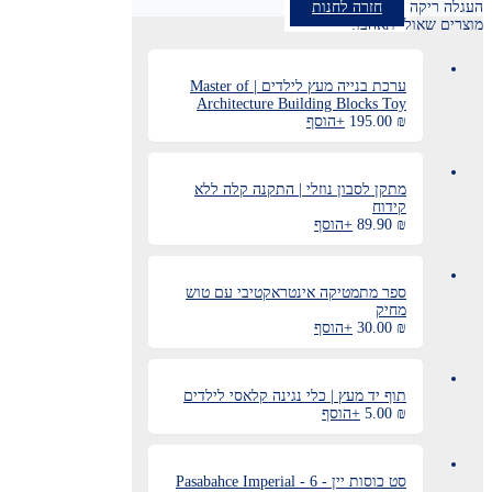
העגלה ריקה
חזרה לחנות
מוצרים שאולי תאהבו:
ערכת בנייה מעץ לילדים | Master of
Architecture Building Blocks Toy
₪
195.00
+
הוסף
מתקן לסבון נוזלי | התקנה קלה ללא
קידוח
₪
89.90
+
הוסף
ספר מתמטיקה אינטראקטיבי עם טוש
מחיק
₪
30.00
+
הוסף
תוף יד מעץ | כלי נגינה קלאסי לילדים
₪
5.00
+
הוסף
סט כוסות יין - Pasabahce Imperial - 6