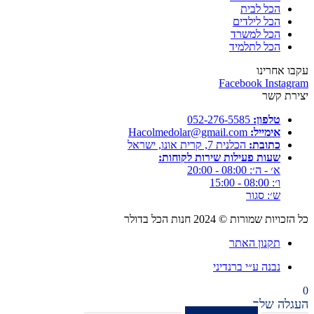
הכל לבית
הכל לילדים
הכל למשרד
הכל לתלמיד
עקבו אחרינו
Facebook
Instagram
יצירת קשר
טלפון:
052-276-5585⁩
אימייל:
Hacolmedolar@gmail.com
כתובת:
הכלנית 7, קרית אונו, ישראל
שעות פעילות שירות לקוחות:
א׳ - ה׳: 08:00 - 20:00
ו׳: 08:00 - 15:00
ש׳: סגור
כל הזכויות שמורות ©
2024
חנות הכל בדולר
תקנון האתר
נבנה ע״י ברנדיני
0
העגלה שלך