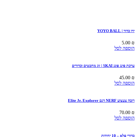
יויו כדור | YOYO BALL
5.00
₪
הוספה לסל
ערכת פינג פונג SKAI | זוג מחבטים וכדורים
45.00
₪
הוספה לסל
רובה צעצוע NERF דגם Elite Jr. Explorer
70.00
₪
הוספה לסל
כדורי פלא – 10 יחידות