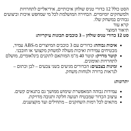
סט
12
הסט כולל 12 כדורי טניס שולחן איכותיים, אידיאליים לתחרויות
כדורי
ולמשחקים יומיומיים. הבחירה המושלמת לכל מי שמחפש איכות וביצועים
טניס
גבוהים במשחק שלו.
שולחן
קרא עוד
-
תיאור המוצר
3
סט 12 כדורי טניס שולחן – 3 כוכבים
תכונות עיקריות:
כוכבים
איכות גבוהה:
כדורים עם 3 כוכבים המיוצרים מ-ABS עמיד,
מבטיחים עמידות ואיכות מעולה למשחק מקצועי או חובבני.
קוטר מדויק:
קוטר 40 מ"מ המותאם לתקנים בינלאומיים, מושלם
לתחרויות ואימונים.
זמינות בצבעים:
הכדורים מגיעים בשני צבעים – לבן וכתום –
לנראות ברורה ולנוחות משחק.
יתרונות:
עמידות גבוהה המאפשרת שימוש ממושך גם בתנאים קשים.
עיצוב הכדור שמבטיח תנועה חלקה ותגובה מדויקת.
מתאים לכל רמות השחקנים – מתחילים ועד מקצוענים.