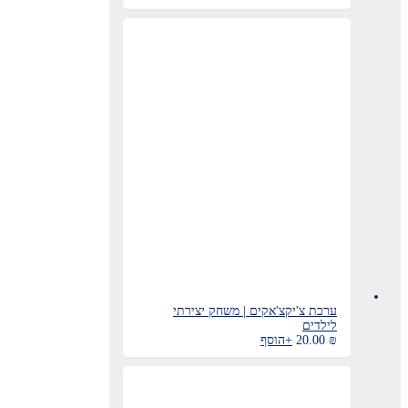
ערכת צ'יקצ'אקים | משחק יצירתי
לילדים
₪
20.00
+
הוסף