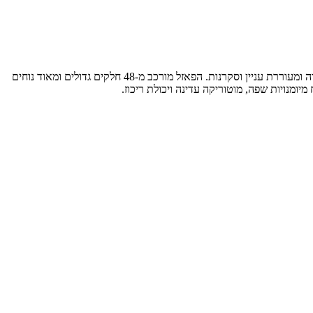
פאזל רצפה ענק ABC הוא הדרך המושלמת ללימוד אותיות ה-ABC בצורה מהנה ויצירתית. כל אות באנגלית מלווה בתמונה תואמת שמחזקת את הלמידה ומעוררת עניין וסקרנות. הפאזל מורכב מ-48 חלקים גדולים ומאוד נוחים
יומנויות שפה, מוטוריקה עדינה ויכולת ריכוז.