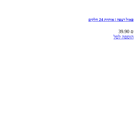
פאזל רצפה | אותיות 24 חלקים
39.90
₪
הוספה לסל