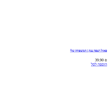
פאזל רצפה ענק | המשפחה שלי
39.90
₪
הוספה לסל